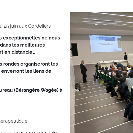
u 25 juin aux Cordeliers
es exceptionnelles ne nous
 dans les meilleures
t en distanciel.
 rondes organiseront les
 enverront les liens de
 Bureau (Bérangère Wagée) à
thérapeutique
é pour un usage secondaire