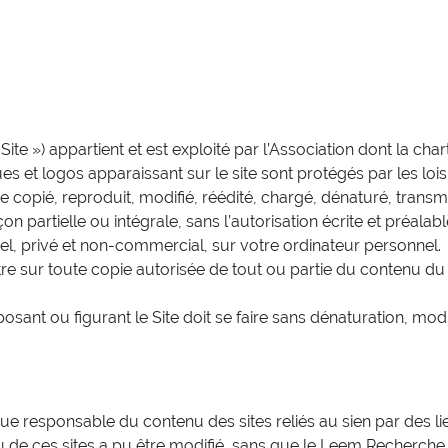
 Site ») appartient et est exploité par l’Association dont la cha
et logos apparaissant sur le site sont protégés par les lois e
 copié, reproduit, modifié, réédité, chargé, dénaturé, trans
n partielle ou intégrale, sans l’autorisation écrite et préalab
el, privé et non-commercial, sur votre ordinateur personnel.
e sur toute copie autorisée de tout ou partie du contenu du S
osant ou figurant le Site doit se faire sans dénaturation, mod
ue responsable du contenu des sites reliés au sien par des lien
 de ces sites a pu être modifié, sans que le Leem Recherche 