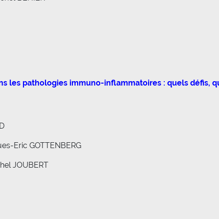
s les pathologies immuno-inflammatoires : quels défis, q
UD
ques-Eric GOTTENBERG
ichel JOUBERT