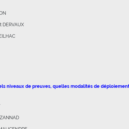
GON
it DERVAUX
SEILHAC
els niveaux de preuves, quelles modalités de déploiemen
Y
z ZANNAD