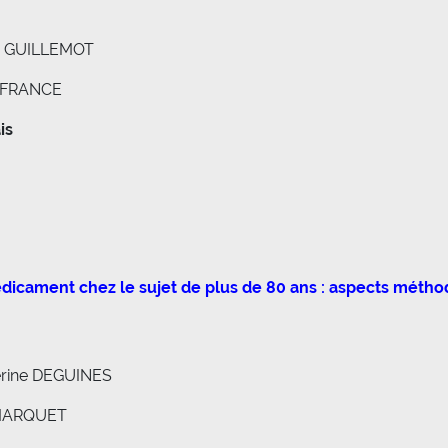
er GUILLEMOT
s FRANCE
is
dicament chez le sujet de plus de 80 ans : aspects métho
erine DEGUINES
y MARQUET