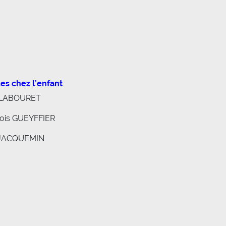
ues chez l’enfant
G-LABOURET
çois GUEYFFIER
pe JACQUEMIN