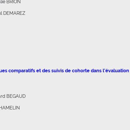
lie BRION
aul DEMAREZ
ques comparatifs et des suivis de cohorte dans l’évaluatio
nard BEGAUD
d HAMELIN