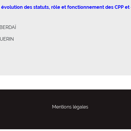
: évolution des statuts, rôle et fonctionnement des CPP et
 BERDAÏ
 GUERIN
Mentions légales