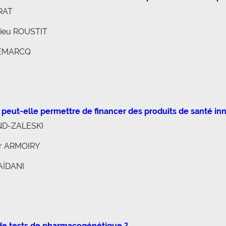
RAT
hieu ROUSTIT
 DEMARCQ
peut-elle permettre de financer des produits de santé in
AND-ZALESKI
er ARMOIRY
SAÏDANI
n de tests de pharmacogénétique ?