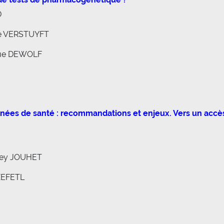
D
ne VERSTUYFT
ique DEWOLF
nées de santé : recommandations et enjeux. Vers un accès 
ney JOUHET
SZEFETL