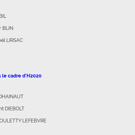
BIL
r BLIN
Noël LIRSAC
s le cadre d’H2020
s DHAINAUT
nt DIEBOLT
te POULETTY LEFEBVRE