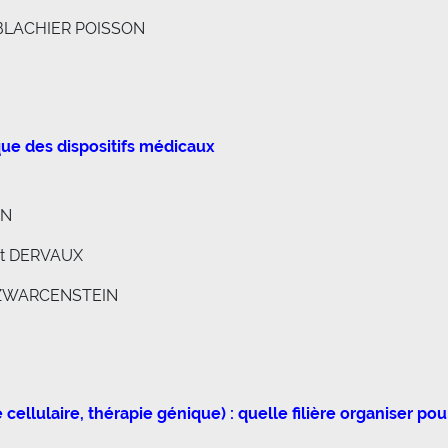
ne BLACHIER POISSON
que des dispositifs médicaux
AN
it DERVAUX
e SZWARCENSTEIN
cellulaire, thérapie génique) : quelle filière organiser pou