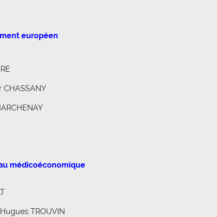
lement européen
IRE
ier CHASSANY
te MARCHENAY
ue au médicoéconomique
LT
n-Hugues TROUVIN